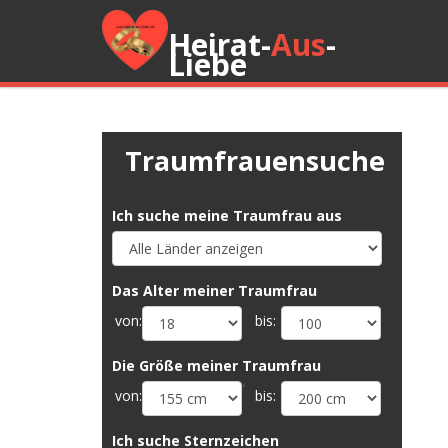
Heirat-
Aus
-
Liebe
Traumfrauensuche
Ich suche meine Traumfrau aus
Das Alter meiner Traumfrau
von:
bis:
Die Größe meiner Traumfrau
´
von:
bis:
Ich suche Sternzeichen