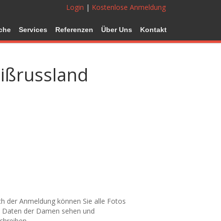
Login
|
Kostenlose Anmeldung
che
Services
Referenzen
Über Uns
Kontakt
eißrussland
h der Anmeldung können Sie alle Fotos
 Daten der Damen sehen und
chreiben.