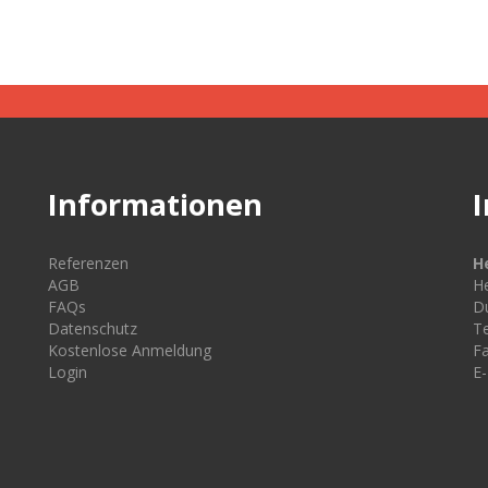
Informationen
Referenzen
H
AGB
He
FAQs
Du
Datenschutz
Te
Kostenlose Anmeldung
Fa
Login
E-