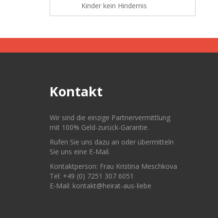
Kinder kein Hindernis
Kontakt
Wir sind die einzige Partnervermittlung
mit 100% Geld-zurück-Garantie.
Rufen Sie uns dazu an oder übermitteln
Sie uns eine E-Mail.
Kontaktperson: Frau Kristina Meschkova
Tel: +49 (0) 7251 307 6051
E-Mail: kontakt@heirat-aus-liebe