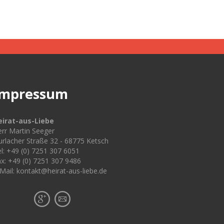
Impressum
eirat-aus-Liebe
rr Martin Seeger
rlacher Straße 32 - 68775 Ketsch
l: +49 (0) 7251 307 6051
x: +49 (0) 7251 307 9486
Mail: kontakt@heirat-aus-liebe.de