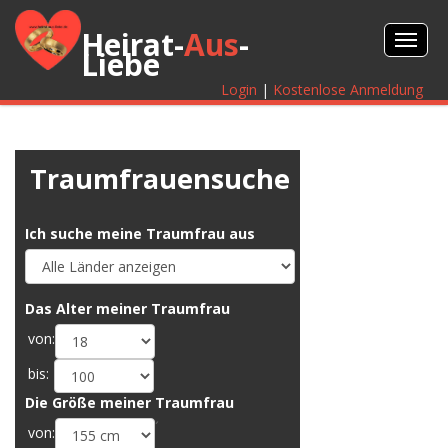
Heirat-
Aus
-
Liebe
Login
|
Kostenlose Anmeldung
Traumfrauensuche
Ich suche meine Traumfrau aus
Das Alter meiner Traumfrau
von:
bis:
Die Größe meiner Traumfrau
´
von: