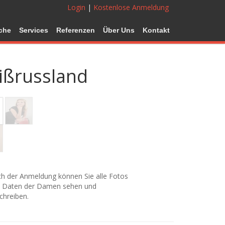
Login
|
Kostenlose Anmeldung
che
Services
Referenzen
Über Uns
Kontakt
eißrussland
h der Anmeldung können Sie alle Fotos
 Daten der Damen sehen und
chreiben.