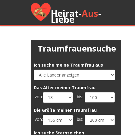
Heirat-
Aus
-
Liebe
Traumfrauensuche
Ich suche meine Traumfrau aus
Das Alter meiner Traumfrau
von:
bis:
Die Größe meiner Traumfrau
´
von:
bis:
Ich suche Sternzeichen