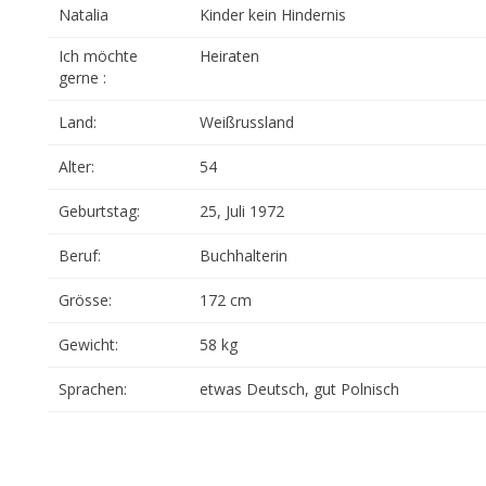
Natalia
Kinder kein Hindernis
Ich möchte
Heiraten
gerne :
Land:
Weißrussland
Alter:
54
Geburtstag:
25, Juli 1972
Beruf:
Buchhalterin
Grösse:
172 cm
Gewicht:
58 kg
Sprachen:
etwas Deutsch, gut Polnisch