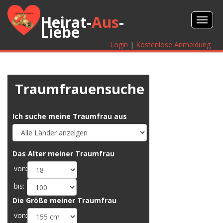
Heirat-
Aus
-
Liebe
Login
|
Kostenlose Anmeldung
Traumfrauensuche
Ich suche meine Traumfrau aus
Das Alter meiner Traumfrau
von:
bis:
Die Größe meiner Traumfrau
´
von: