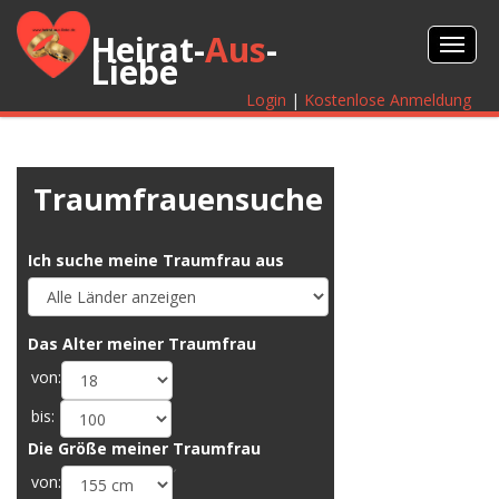
Heirat-
Aus
-
Liebe
Login
|
Kostenlose Anmeldung
Traumfrauensuche
Ich suche meine Traumfrau aus
Das Alter meiner Traumfrau
von:
bis:
Die Größe meiner Traumfrau
´
von: